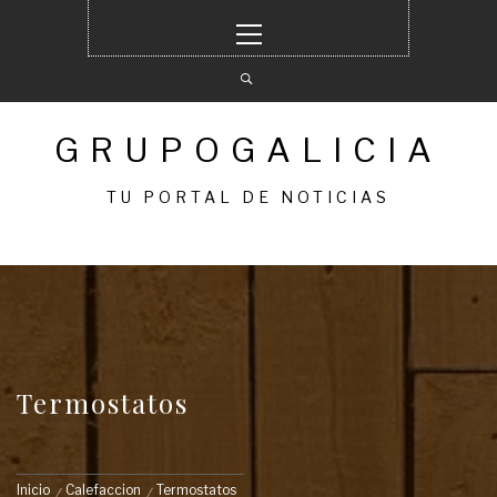
Ir
Menú
al
principal
contenido
GRUPOGALICIA
TU PORTAL DE NOTICIAS
Termostatos
Inicio
Calefaccion
Termostatos